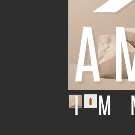
Dies ist eine Produktbeschreibung
Produkt hinzu, z. B. Information
allgemeine Pflege- und Reinigung