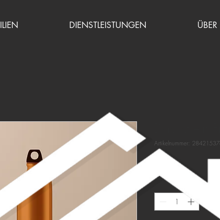
LIEN
DIENSTLEISTUNGEN
ÜBER
Das ist ein P
Artikelnummer: 2842153
Preis
CHF 130.00
Anzahl
*